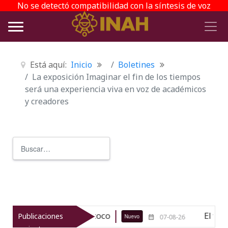
No se detectó compatibilidad con la síntesis de voz
Está aquí:
Inicio
Boletines
La exposición Imaginar el fin de los tiempos
será una experiencia viva en voz de académicos
y creadores
Buscar
Type 2 or more characters for r
gico de Texcoco
El viaje del jíkur
Publicaciones
Nuevo
07-08-26