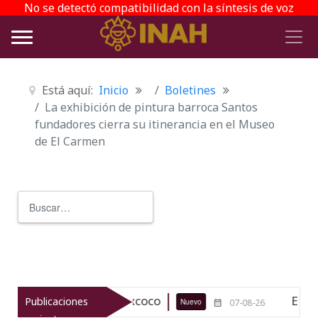
No se detectó compatibilidad con la síntesis de voz
Está aquí:
Inicio
Boletines
La exhibición de pintura barroca Santos
fundadores cierra su itinerancia en el Museo
de El Carmen
Buscar
Type 2 or more characters for r
ológico de Texcoco
El viaje del jí
Publicaciones
Nuevo
07-08-26