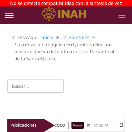
No se detectó compatibilidad con la síntesis de voz
Está aquí:
Inicio
Boletines
La devoción religiosa en Quintana Roo, un
mosaico que va del culto a la Cruz Parlante al
de la Santa Muerte
Buscar
Type 2 or more characters for r
ológico de Texcoco
El viaje del jí
Publicaciones
Nuevo
07-08-26