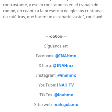
contrastante, y eso lo constatamos en el trabajo de
campo, en cuanto a la presencia de iglesias cristianas,
no católicas, que hacen un escenario vasto”, concluyó.
---oo0oo---
Síguenos en:
Facebook:
@INAHmx
X Corp:
@INAHmx
Instagram:
@inahmx
YouTube:
INAH TV
TikTok:
@inahmx
Sitio web:
inah.gob.mx