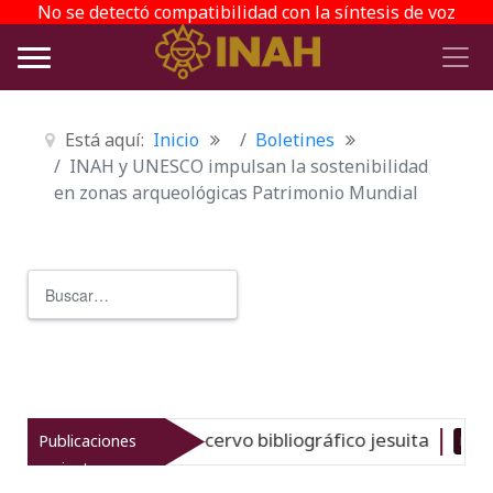
No se detectó compatibilidad con la síntesis de voz
Está aquí:
Inicio
Boletines
INAH y UNESCO impulsan la sostenibilidad
en zonas arqueológicas Patrimonio Mundial
Buscar
Type 2 or more characters for r
ia del gran acervo bibliográfico jesuita
Publicaciones
Nuevo
06-08-2
recientes