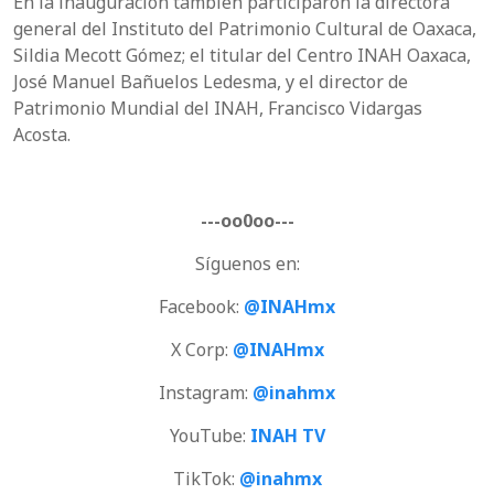
En la inauguración también participaron la directora
general del Instituto del Patrimonio Cultural de Oaxaca,
Sildia Mecott Gómez; el titular del Centro INAH Oaxaca,
José Manuel Bañuelos Ledesma, y el director de
Patrimonio Mundial del INAH, Francisco Vidargas
Acosta.
---oo0oo---
Síguenos en:
Facebook:
@INAHmx
X Corp:
@INAHmx
Instagram:
@inahmx
YouTube:
INAH TV
TikTok:
@inahmx