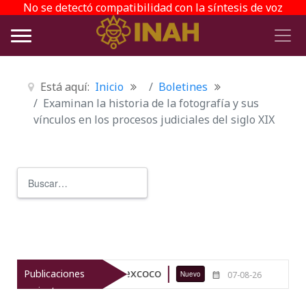
No se detectó compatibilidad con la síntesis de voz
Está aquí:
Inicio
Boletines
Examinan la historia de la fotografía y sus
vínculos en los procesos judiciales del siglo XIX
Buscar
Type 2 or more characters for r
ueológico de Texcoco
El viaje del 
Publicaciones
Nuevo
07-08-26
recientes