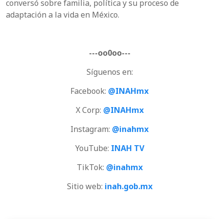
conversó sobre familia, política y su proceso de
adaptación a la vida en México.
---oo0oo---
Síguenos en:
Facebook:
@INAHmx
X Corp:
@INAHmx
Instagram:
@inahmx
YouTube:
INAH TV
TikTok:
@inahmx
Sitio web:
inah.gob.mx