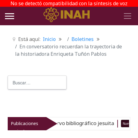
No se detectó compatibilidad con la síntesis de voz
Está aquí:
Inicio
Boletines
En conversatorio recuerdan la trayectoria de
la historiadora Enriqueta Tuñón Pablos
Buscar
Type 2 or more characters for r
 del gran acervo bibliográfico jesuita
Publicaciones
Nuevo
06-08-26
recientes