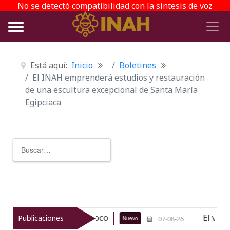
No se detectó compatibilidad con la síntesis de voz
Está aquí:
Inicio
Boletines
El INAH emprenderá estudios y restauración
de una escultura excepcional de Santa María
Egipciaca
Buscar
Type 2 or more characters for r
ógico de Texcoco
El viaje del jíku
Publicaciones
Nuevo
07-08-26