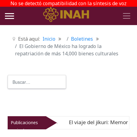
No se detectó compatibilidad con la síntesis de voz
Está aquí:
Inicio
Boletines
El Gobierno de México ha logrado la
repatriación de más 14,000 bienes culturales
Buscar
Type 2 or more characters for r
El viaje del jíkuri: Memorias compar
Publicaciones
Nuevo
07-08-26
recientes