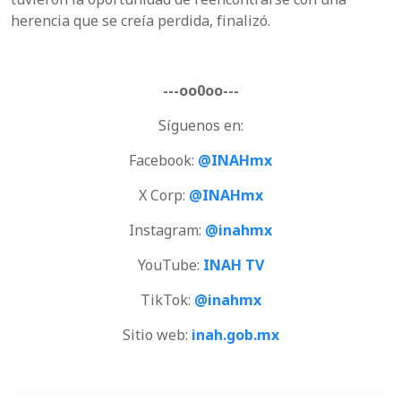
herencia que se creía perdida, finalizó.
---oo0oo---
Síguenos en:
Facebook:
@INAHmx
X Corp:
@INAHmx
Instagram:
@inahmx
YouTube:
INAH TV
TikTok:
@inahmx
Sitio web:
inah.gob.mx