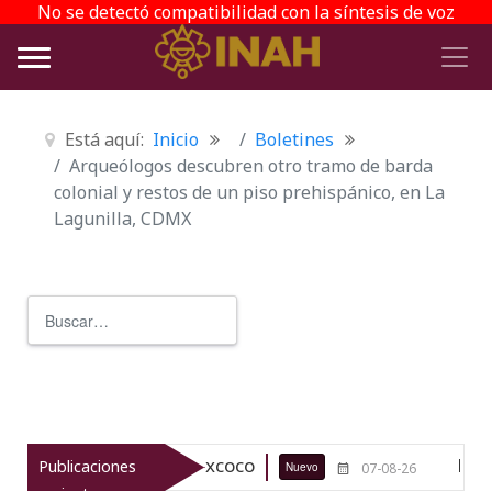
No se detectó compatibilidad con la síntesis de voz
Está aquí:
Inicio
Boletines
Arqueólogos descubren otro tramo de barda
colonial y restos de un piso prehispánico, en La
Lagunilla, CDMX
Buscar
Type 2 or more characters for r
ueológico de Texcoco
El viaje del 
Publicaciones
Nuevo
07-08-26