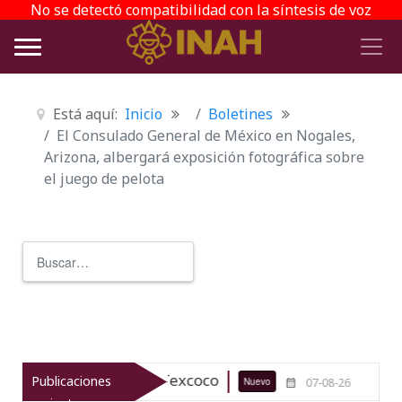
No se detectó compatibilidad con la síntesis de voz
Está aquí:
Inicio
Boletines
El Consulado General de México en Nogales,
Arizona, albergará exposición fotográfica sobre
el juego de pelota
Buscar
Type 2 or more characters for r
arqueológico de Texcoco
El viaje d
Publicaciones
Nuevo
07-08-26