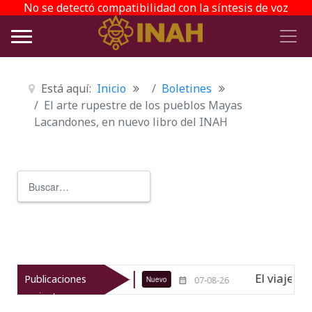
No se detectó compatibilidad con la síntesis de voz
Está aquí:
Inicio
Boletines
El arte rupestre de los pueblos Mayas
Lacandones, en nuevo libro del INAH
Buscar
Type 2 or more characters for r
de Texcoco
El viaje del jíkuri: M
Publicaciones
Nuevo
07-08-26
recientes