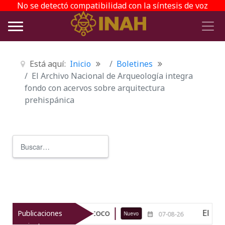
No se detectó compatibilidad con la síntesis de voz
Está aquí:
Inicio
Boletines
El Archivo Nacional de Arqueología integra
fondo con acervos sobre arquitectura
prehispánica
Buscar
Type 2 or more characters for r
lógico de Texcoco
El viaje del jí
Publicaciones
Nuevo
07-08-26