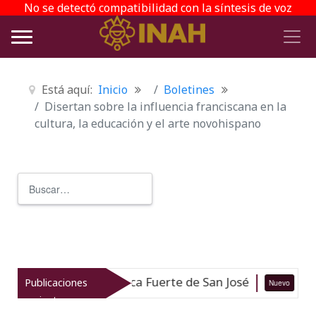
No se detectó compatibilidad con la síntesis de voz
Está aquí:
Inicio
Boletines
Disertan sobre la influencia franciscana en la
cultura, la educación y el arte novohispano
Buscar
Type 2 or more characters for r
ía Subacuática Fuerte de San José
Publicaciones
Nuevo
05-08-26
recientes