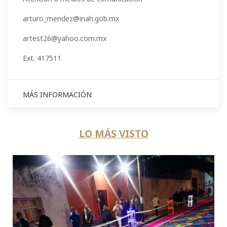
arturo_mendez@inah.gob.mx
artest26@yahoo.com.mx
Ext. 417511
MÁS INFORMACIÓN
LO MÁS VISTO