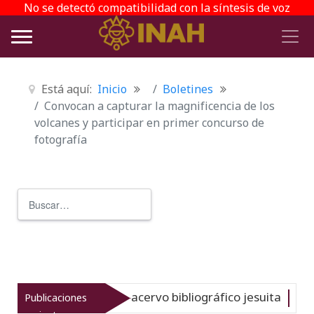
No se detectó compatibilidad con la síntesis de voz
Está aquí:
Inicio
Boletines
Convocan a capturar la magnificencia de los
volcanes y participar en primer concurso de
fotografía
Buscar
Type 2 or more characters for r
 del gran acervo bibliográfico jesuita
Publicaciones
Nuevo
06-08-26