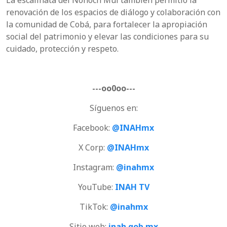
La escalinata del Nohoch Mul también permitió la
renovación de los espacios de diálogo y colaboración con
la comunidad de Cobá, para fortalecer la apropiación
social del patrimonio y elevar las condiciones para su
cuidado, protección y respeto.
---oo0oo---
Síguenos en:
Facebook:
@INAHmx
X Corp:
@INAHmx
Instagram:
@inahmx
YouTube:
INAH TV
TikTok:
@inahmx
Sitio web:
inah.gob.mx