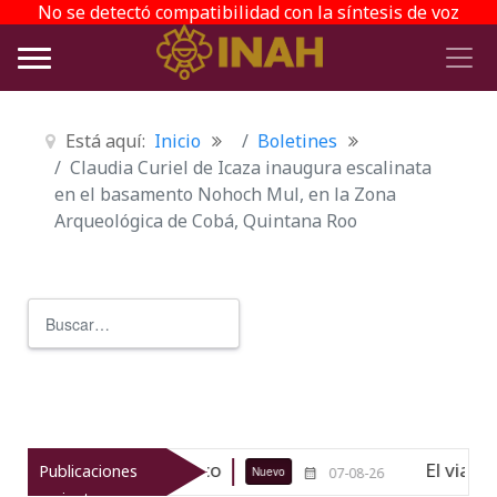
No se detectó compatibilidad con la síntesis de voz
Está aquí:
Inicio
Boletines
Claudia Curiel de Icaza inaugura escalinata
en el basamento Nohoch Mul, en la Zona
Arqueológica de Cobá, Quintana Roo
Buscar
Type 2 or more characters for r
ico de Texcoco
El viaje del jíkuri
Publicaciones
Nuevo
07-08-26