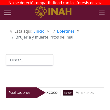
No se detectó compatibilidad con la síntesis de voz
Está aquí:
Inicio
Boletines
Brujería y muerte, ritos del mal
Buscar
Type 2 or more characters for r
ueológico de Texcoco
El viaje del 
Publicaciones
Nuevo
07-08-26
recientes