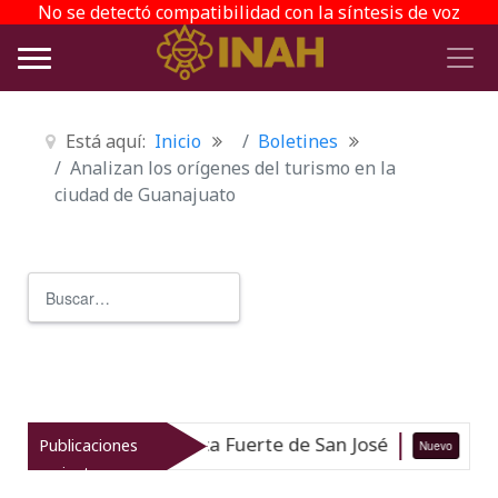
No se detectó compatibilidad con la síntesis de voz
Está aquí:
Inicio
Boletines
Analizan los orígenes del turismo en la
ciudad de Guanajuato
Buscar
Type 2 or more characters for r
Subacuática Fuerte de San José
IN
Publicaciones
Nuevo
05-08-26
recientes