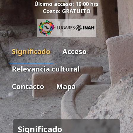
Último acceso: 16:00 hrs
Costo: GRATUITO
Significado
Acceso
Relevancia cultural
Contacto
Mapa
Significado