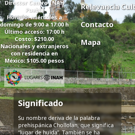
Director Centro INAH
Relevancia Cul
Puebla
Horario:
miércoles a
Contacto
domingo de 9:00 a 17:00 h
Último acceso:
17:00 h
Costo: $210.00
Mapa
Nacionales y extranjeros
con residencia en
México: $105.00 pesos
Significado
Su nombre deriva de la palabra
prehispánica Chollolan, que significa
“lugar de huida”. También se ha