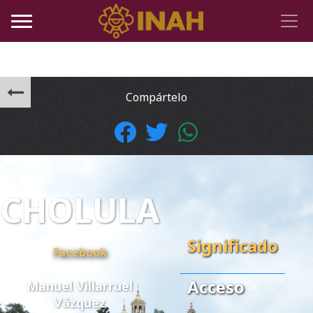
Compártelo
CHOLULA
Significado
Facebook
Acceso
Manuel Villarruel
Vázquez