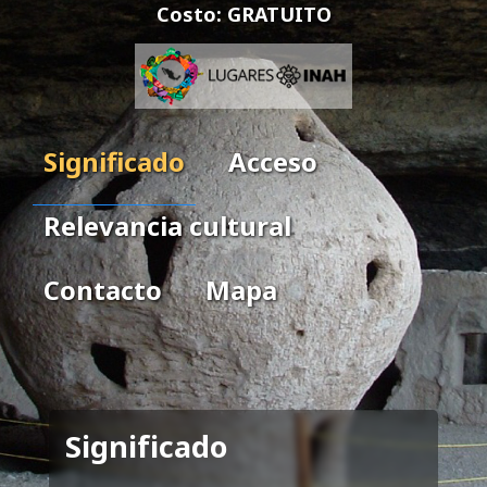
Costo: GRATUITO
Significado
Acceso
Relevancia cultural
Contacto
Mapa
Significado