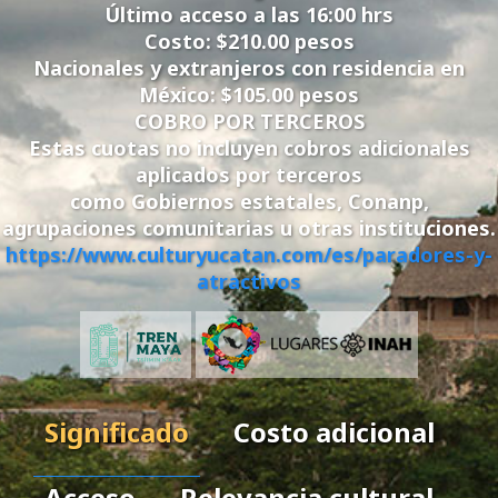
Último acceso a las 16:00 hrs
Costo: $210.00 pesos
Nacionales y extranjeros con residencia en
México: $105.00 pesos
COBRO POR TERCEROS
Estas cuotas no incluyen cobros adicionales
aplicados por terceros
como Gobiernos estatales, Conanp,
agrupaciones comunitarias u otras instituciones.
https://www.culturyucatan.com/es/paradores-y-
atractivos
Significado
Costo adicional
Acceso
Relevancia cultural