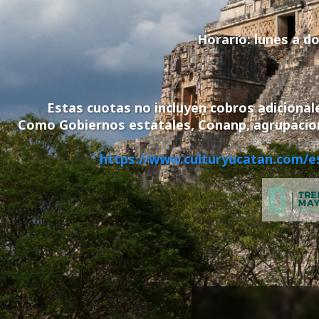
Horario:
lunes a do
Estas cuotas no incluyen cobros adicional
Como Gobiernos estatales, Conanp, agrupacio
https://www.culturyucatan.com/e