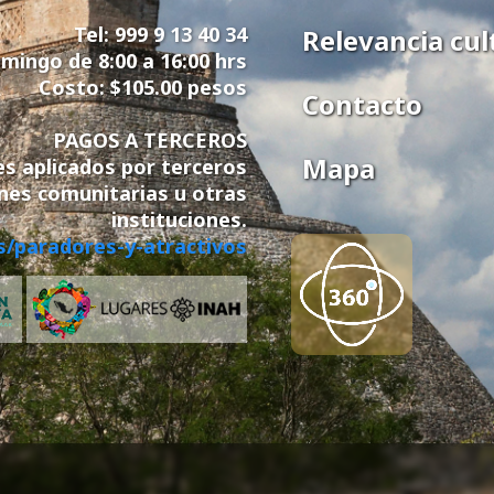
Tel: 999 9 13 40 34
Relevancia cul
mingo de 8:00 a 16:00 hrs
Costo: $105.00 pesos
Contacto
PAGOS A TERCEROS
Mapa
es aplicados por terceros
nes comunitarias u otras
instituciones.
s/paradores-y-atractivos