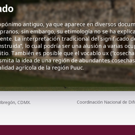
ado
opónimo antiguo, ya que aparece en diversos docu
pranos, sin embargo, su etimología no se ha explic
ente. La interpretación tradicional del significado d
nstruida”, lo cual podría ser una alusión a varias oc
sitio. También es posible que el vocablo ux (“cosecha
smita la idea de una región de abundantes cosechas
alidad agrícola de la región Puuc.
Coordinación Nacional de Dif
o Obregón, CDMX.