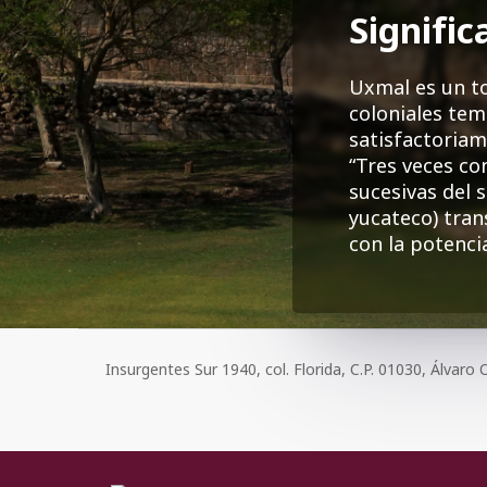
Signific
Uxmal es un t
coloniales tem
satisfactoriam
“Tres veces co
sucesivas del 
yucateco) tran
con la potenci
Insurgentes Sur 1940, col. Florida, C.P. 01030, Álvar