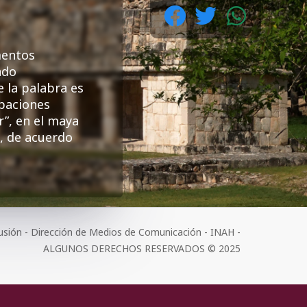
mentos
ado
e la palabra es
upaciones
r”, en el maya
, de acuerdo
usión - Dirección de Medios de Comunicación - INAH -
ALGUNOS DERECHOS RESERVADOS © 2025