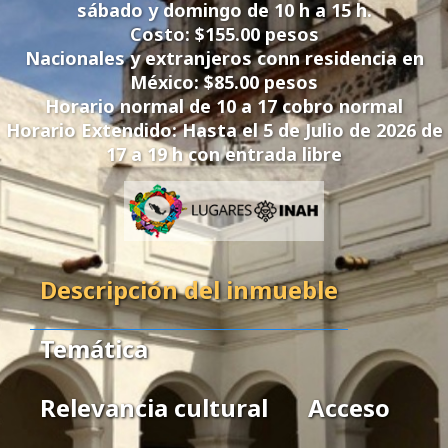
sábado y domingo de 10 h a 15 h.
Costo: $155.00 pesos
Nacionales y extranjeros conn residencia en
México: $85.00 pesos
Horario normal de 10 a 17 cobro normal
Horario Extendido: Hasta el 5 de Julio de 2026 de
17 a 19 h con entrada libre
Descripción del inmueble
Temática
Relevancia cultural
Acceso