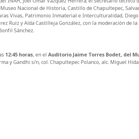
 del INAH, Joel Omar Vázquez Herrera; el secretario técnico 
el Museo Nacional de Historia, Castillo de Chapultepec, Salva
uras Vivas, Patrimonio Inmaterial e Interculturalidad, Diego
ez Ruiz y Aída Castilleja González, con la moderación de la
Bonfil Sánchez.
las
12:45
horas
, en el
Auditorio Jaime Torres Bodet, del M
orma y Gandhi s/n, col. Chapultepec Polanco, alc. Miguel Hida