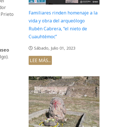
del
dor
Familiares rinden homenaje a la
 Prieto
vida y obra del arqueólogo
Rubén Cabrera, “el nieto de
Cuauhtémoc”
Sábado, Julio 01, 2023
useo
lgo).
LEE MÁS...