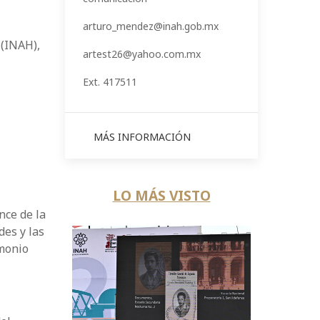
arturo_mendez@inah.gob.mx
 (INAH),
artest26@yahoo.com.mx
Ext. 417511
MÁS INFORMACIÓN
LO MÁS VISTO
nce de la
des y las
imonio