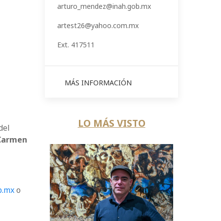
arturo_mendez@inah.gob.mx
artest26@yahoo.com.mx
Ext. 417511
MÁS INFORMACIÓN
LO MÁS VISTO
del
 Carmen
b.mx
o