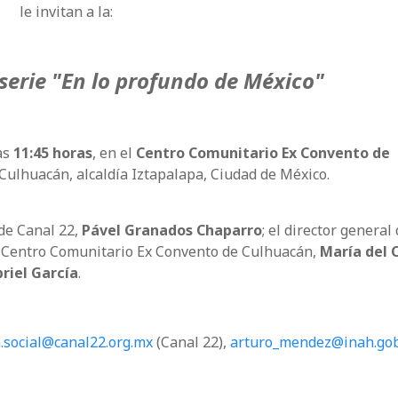
le invitan a la:
serie "En lo profundo de México"
as
11:45 horas
, en el
Centro Comunitario Ex Convento de
 Culhuacán, alcaldía Iztapalapa, Ciudad de México.
 de Canal 22,
Pável Granados Chaparro
; el director general 
el Centro Comunitario Ex Convento de Culhuacán,
María del
riel García
.
.social@canal22.org.mx
(Canal 22),
arturo_mendez@inah.go