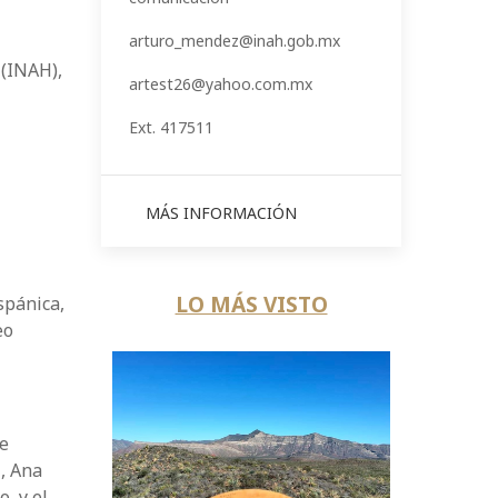
arturo_mendez@inah.gob.mx
 (INAH),
artest26@yahoo.com.mx
Ext. 417511
MÁS INFORMACIÓN
LO MÁS VISTO
spánica,
eo
de
, Ana
, y el