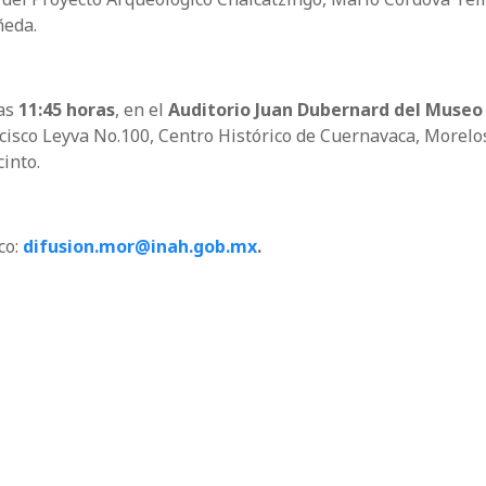
ñeda.
las
11:45 horas
, en el
Auditorio Juan Dubernard del Museo
cisco Leyva No.100, Centro Histórico de Cuernavaca, Morelos
cinto.
co:
difusion.mor@inah.gob.mx
.