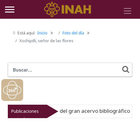
Está aquí:
Inicio
Foto del día
Xochipilli, señor de las flores
Buscar
Typ
 muestra la historia del gran acervo bibliográfico jesuita
Publicaciones
recientes