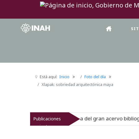
SI
Está aquí:
Inicio
Foto del día
Xlapak: sobriedad arquitectónica maya
muestra la historia del gran acervo bibliográfico jesuita
Publicaciones
recientes