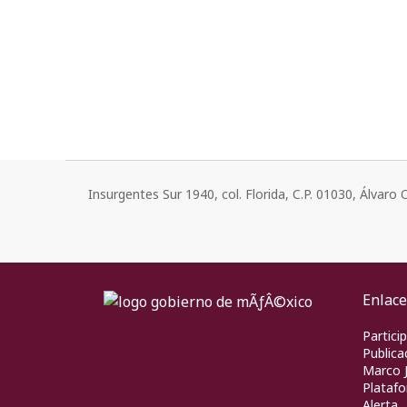
Insurgentes Sur 1940, col. Florida, C.P. 01030, Álvar
Enlace
Partici
Publica
Marco J
Platafo
Alerta