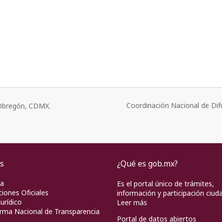
Coordinación Nacional de Dif
o Obregón, CDMX.
s
¿Qué es gob.mx?
pa
Es el portal único de trámites,
ciones Oficiales
información y participación ciud
urídico
Leer más
rma Nacional de Transparencia
Portal de datos abiertos