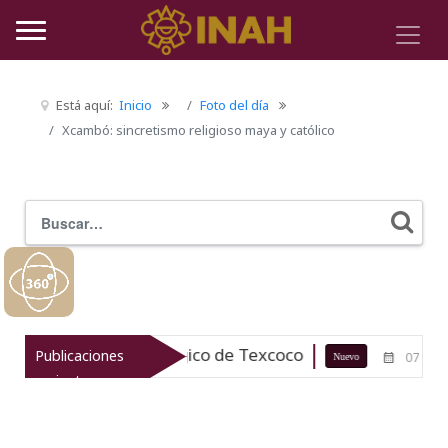
Está aquí:
Inicio
Foto del día
Xcambó: sincretismo religioso maya y católico
Buscar
Typ
 patrimonio arqueológico de Texcoco
Publicaciones
07-08-26
Nuevo
recientes