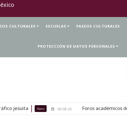
TIOS CULTURALES
ESCUELAS
PASEOS CULTURALES
PROTECCIÓN DE DATOS PERSONALES
Foros académicos de la 37 FILAH celebr
06-08-26
vo