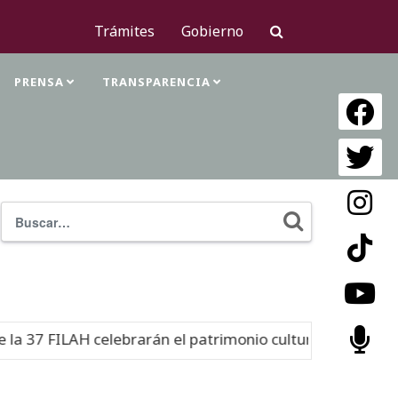
Trámites
Gobierno
PRENSA
TRANSPARENCIA
Buscar
Type 2 or mor
arán el patrimonio cultural
Histo
06-08-26
Nuevo