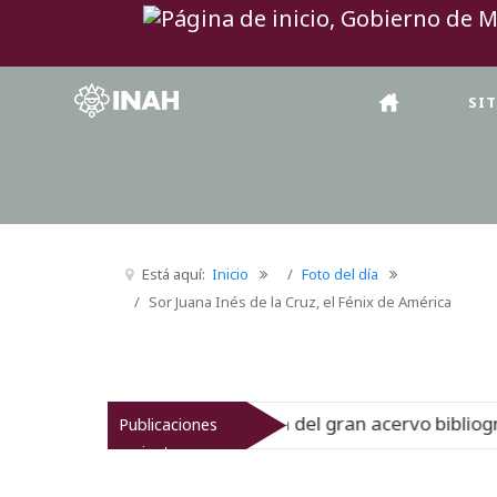
SI
Está aquí:
Inicio
Foto del día
Sor Juana Inés de la Cruz, el Fénix de América
ra la historia del gran acervo bibliográfico jesuita
Publicaciones
Nue
recientes