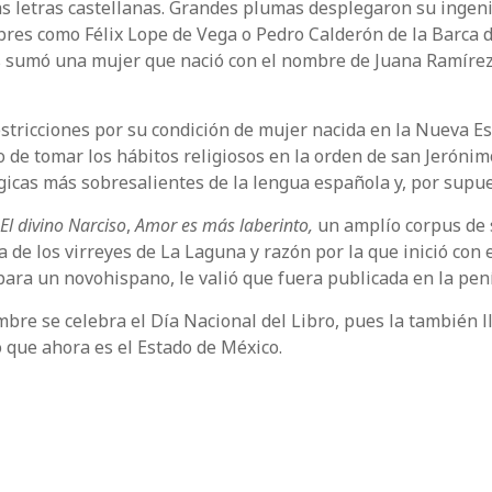
las letras castellanas. Grandes plumas desplegaron su ing
res como Félix Lope de Vega o Pedro Calderón de la Barca di
es sumó una mujer que nació con el nombre de Juana Ramírez
stricciones por su condición de mujer nacida en la Nueva Es
do de tomar los hábitos religiosos en la orden de san Jerónim
gicas más sobresalientes de la lengua española y, por supues
El divino Narciso
,
Amor es más laberinto,
un amplío corpus de s
ada de los virreyes de La Laguna y razón por la que inició co
para un novohispano, le valió que fuera publicada en la pení
embre se celebra el Día Nacional del Libro, pues la también
 que ahora es el Estado de México.