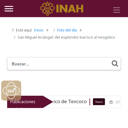
Está aquí:
Inicio
Foto del día
San Miguel Arcángel: del esplendor barroco al neogótico
Buscar
Typ
patrimonio arqueológico de Texcoco
Publicaciones
07-08-26
Nuevo
recientes