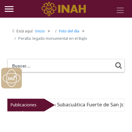
Está aquí:
Inicio
Foto del día
Peralta: legado monumental en el Bajío
Buscar
Typ
eo de Arqueología Subacuática Fuerte de San José
Publicaciones
Nuev
recientes