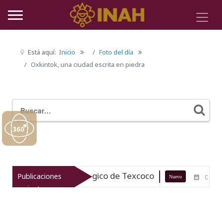
Está aquí:
Inicio
Foto del día
Oxkintok, una ciudad escrita en piedra
Buscar
Typ
l patrimonio arqueológico de Texcoco
Publicaciones
07-08-26
Nuevo
recientes