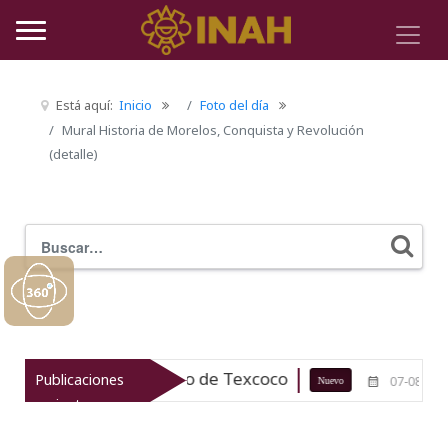
Está aquí:
Inicio
Foto del día
Mural Historia de Morelos, Conquista y Revolución
(detalle)
Buscar
Typ
trimonio arqueológico de Texcoco
E
Publicaciones
07-08-26
Nuevo
recientes