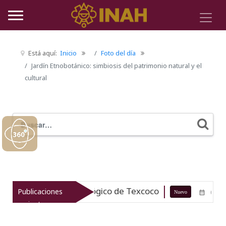
Está aquí:
Inicio
Foto del día
Jardín Etnobotánico: simbiosis del patrimonio natural y el
cultural
Buscar
Typ
l patrimonio arqueológico de Texcoco
Publicaciones
07-08-26
Nuevo
recientes