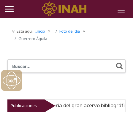
Está aquí:
Inicio
Foto del día
Guerrero Águila
Buscar
Typ
o muestra la historia del gran acervo bibliográfico jesuit
Publicaciones
recientes