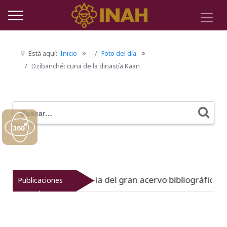
Está aquí:
Inicio
Foto del día
Dzibanché: cuna de la dinastía Kaan
Buscar
Typ
to muestra la historia del gran acervo bibliográfico jesui
Publicaciones
recientes