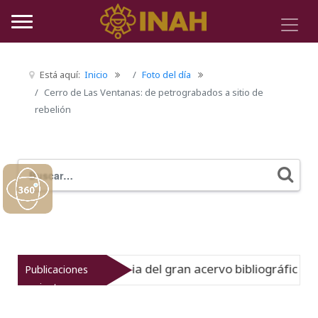
Está aquí:
Inicio
Foto del día
Cerro de Las Ventanas: de petrograbados a sitio de
rebelión
Buscar
Typ
o muestra la historia del gran acervo bibliográfico jesuit
Publicaciones
recientes