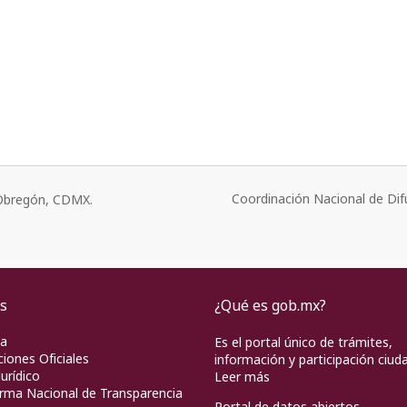
Coordinación Nacional de Dif
o Obregón, CDMX.
s
¿Qué es gob.mx?
pa
Es el portal único de trámites,
ciones Oficiales
información y participación ciud
urídico
Leer más
rma Nacional de Transparencia
Portal de datos abiertos