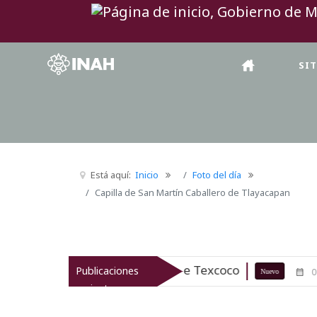
SI
Está aquí:
Inicio
Foto del día
Capilla de San Martín Caballero de Tlayacapan
rqueológico de Texcoco
El viaje de
Publicaciones
07-08-26
Nuevo
recientes