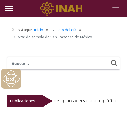
Está aquí:
Inicio
Foto del día
Altar del templo de San Francisco de México
Buscar
Typ
uestra la historia del gran acervo bibliográfico jesuita
Publicaciones
recientes