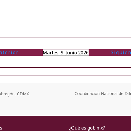
nterior
Siguien
Martes, 9. Junio 2026
Coordinación Nacional de Dif
o Obregón, CDMX.
s
¿Qué es gob.mx?