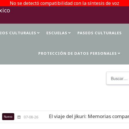
No se detectó compatibilidad con la síntesis de voz
TIOS CULTURALES
ESCUELAS
PASEOS CULTURALES
PROTECCIÓN DE DATOS PERSONALES
Buscar
El viaje del jíkuri: Memorias comparti
evo
07-08-26