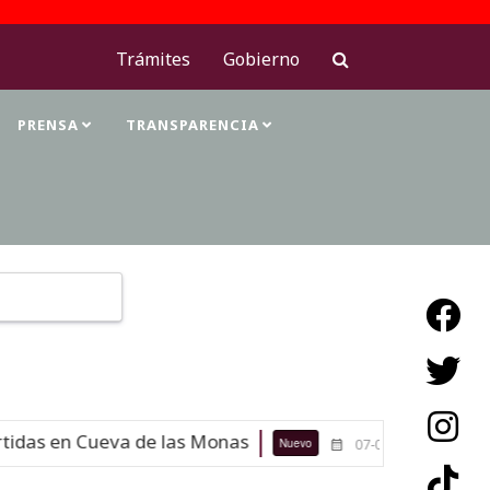
Trámites
Gobierno
PRENSA
TRANSPARENCIA
Type 2 or more characters for results.
das en Cueva de las Monas
Maestra
Nuevo
07-08-26