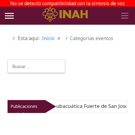
No se detectó compatibilidad con la síntesis de voz
Está aquí:
Inicio
Categorías eventos
Buscar
Type 2 or more characters for r
useo de Arqueología Subacuática Fuerte de San José
Publicaciones
N
recientes