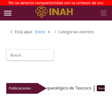
No se detectó compatibilidad con la síntesis de voz
Está aquí:
Inicio
Categorías eventos
Buscar
Type 2 or more characters for r
taliza el patrimonio arqueológico de Texcoco
Publicaciones
Nuevo
recientes