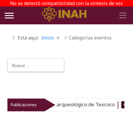
No se detectó compatibilidad con la síntesis de voz
Está aquí:
Inicio
Categorías eventos
Buscar
Type 2 or more characters for r
evitaliza el patrimonio arqueológico de Texcoco
Publicaciones
Nuevo
recientes