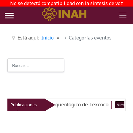
No se detectó compatibilidad con la síntesis de voz
Está aquí:
Inicio
Categorías eventos
Buscar
Type 2 or more characters for r
taliza el patrimonio arqueológico de Texcoco
Publicaciones
Nuevo
recientes