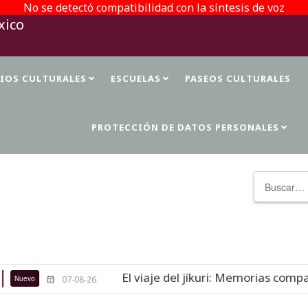
No se detectó compatibilidad con la síntesis de voz
TIOS CULTURALES
ESCUELAS
PASEOS CULTURALES
PROTECCIÓN DE DATOS PERSONALES
Buscar
El viaje del jíkuri: Memorias compart
Nuevo
07-08-26