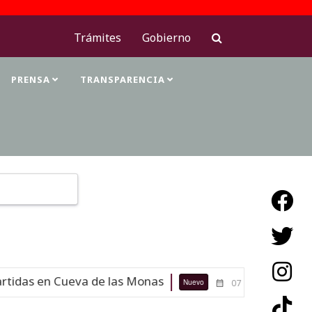
Trámites
Gobierno
PRENSA
TRANSPARENCIA
Type 2 or more characters for results.
idas en Cueva de las Monas
Maestr
Nuevo
07-08-26