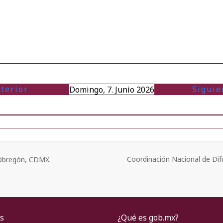
terior
Siguie
Domingo, 7. Junio 2026
Coordinación Nacional de Dif
o Obregón, CDMX.
s
¿Qué es gob.mx?