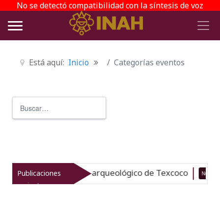
No se detectó compatibilidad con la síntesis de voz
Está aquí:
Inicio
Categorías eventos
Buscar
Type 2 or more characters for r
evitaliza el patrimonio arqueológico de Texcoco
Publicaciones
Nuevo
recientes