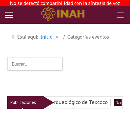
No se detectó compatibilidad con la síntesis de voz
Está aquí:
Inicio
Categorías eventos
Buscar
Type 2 or more characters for r
italiza el patrimonio arqueológico de Texcoco
Publicaciones
Nuevo
recientes