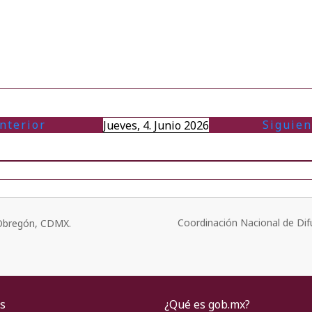
nterior
Siguien
Jueves, 4. Junio 2026
Coordinación Nacional de Dif
o Obregón, CDMX.
s
¿Qué es gob.mx?