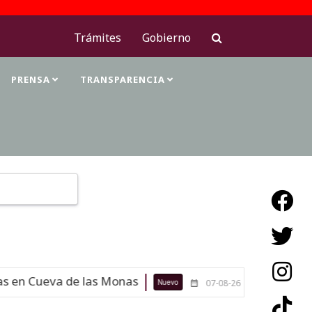
Trámites
Gobierno
PRENSA
TRANSPARENCIA
Type 2 or more characters for results.
 en Cueva de las Monas
Maestras de
Nuevo
07-08-26