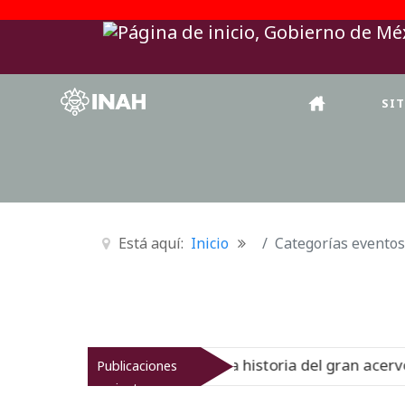
SI
Está aquí:
Inicio
Categorías eventos
nal del Virreinato muestra la historia del gran acervo bib
Publicaciones
recientes