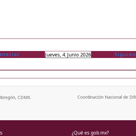
nterior
Siguien
Jueves, 4. Junio 2026
Coordinación Nacional de Dif
o Obregón, CDMX.
s
¿Qué es gob.mx?