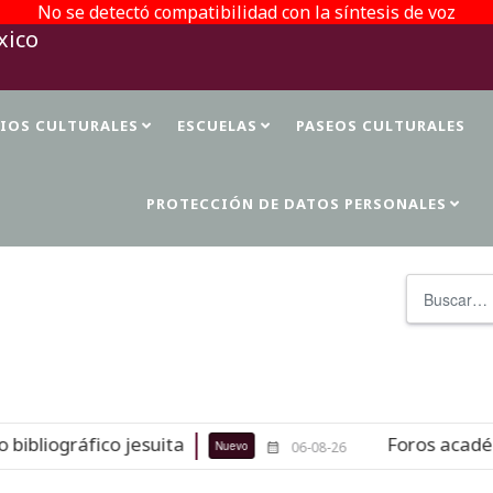
No se detectó compatibilidad con la síntesis de voz
TIOS CULTURALES
ESCUELAS
PASEOS CULTURALES
PROTECCIÓN DE DATOS PERSONALES
Buscar
liográfico jesuita
Foros académico
Nuevo
06-08-26